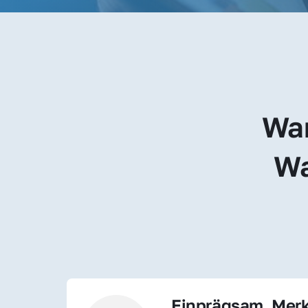
War
Wa
Einprägsam, Merk