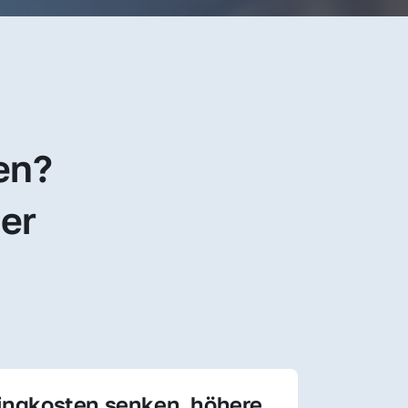
en? 
er 
ingkosten senken, höhere 