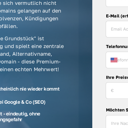
 sich vermutlich nicht 
mains gelangen auf den 
E-Mail (er
olvenzen, Kündigungen 
fällen. 
e Grundstück" ist 
 und spielt eine zentrale 
Telefonn
rand, Alternativname, 
omain - diese Premium-
 einen echten Mehrwert! 
Ihre Preis
cheinlich nie wieder kommt
ei Google & Co (SEO)
Möchten S
 - eindeutig, ohne
ngsgefahr