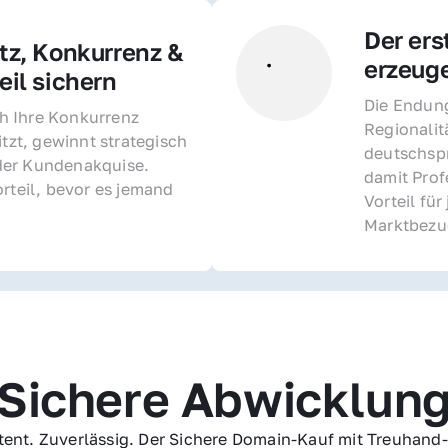
Der ers
z, Konkurrenz & 
erzeug
il sichern 
Die Endung 
 Ihre Konkurrenz 
Regionalit
itzt, gewinnt strategisch 
deutschspr
er Kundenakquise. 
damit Profe
rteil, bevor es jemand 
Vorteil fü
Marktbezu
Sichere Abwicklun
ent. Zuverlässig. Der Sichere Domain-Kauf mit Treuhand-