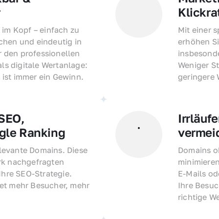
r
Klickra
 im Kopf – einfach zu 
Mit einer 
hen und eindeutig in 
erhöhen Si
den professionellen 
insbesonde
als digitale Wertanlage: 
Weniger St
ist immer ein Gewinn.
geringere
EO, 
Irrläufe
gle Ranking
vermei
evante Domains. Diese 
Domains oh
rk nachgefragten 
minimieren
Ihre SEO-Strategie. 
E-Mails o
et mehr Besucher, mehr 
Ihre Besuc
richtige W