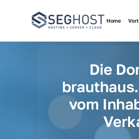
Home
Vort
Die Do
brauthaus.
vom Inhab
Verk