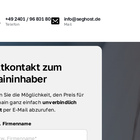
+49 2401 / 96 801 80
info@seghost.de
Telefon
Mail
tkontakt zum 
ininhaber
 Sie die Möglichkeit, den Preis für 
ain ganz einfach 
unverbindlich 
t 
per E-Mail abzurufen.
irmenname
. Firmenname